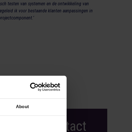
nisch testen van systemen en de ontwikkeling van
geleid ik voor bestaande klanten aanpassingen in
 projectcomponent.’
About
akt klantcontact