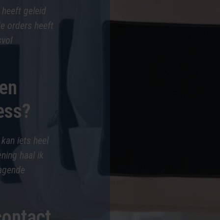
 heeft geleid
e orders heeft
svol
nen
ess?
 kan iets heel
ning haal ik
dagende
 contact