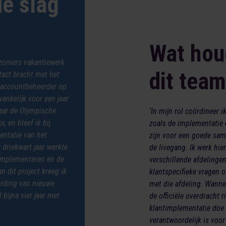
e slag
Wat hou
l zomers vakantiewerk
dit team
tact bracht met het
r accountbeheerder op
ankelijk voor een jaar
 naar de Olympische
‘In mijn rol coördineer 
, en bleef ik bij
zoals de implementatie
entatie van het
zijn voor een goede sam
driekwart jaar werkte
de livegang. Ik werk hie
 implementeren en de
verschillende afdelingen
n dit project kreeg ik
klantspecifieke vragen o
arding van nieuwe
met die afdeling. Wannee
 bijna vier jaar met
de officiële overdracht
klantimplementatie doe i
verantwoordelijk is voor