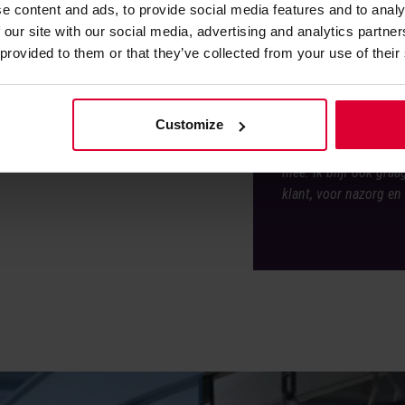
 IT-partijen van onze
e content and ads, to provide social media features and to analy
voor jo
 our site with our social media, advertising and analytics partn
 provided to them or that they’ve collected from your use of their
‘Wat het vooral leuk 
ik heb. Wanneer een tr
Customize
klant te hebben. Sind
verschillende klanten
mee. Ik blijf ook gra
klant, voor nazorg en