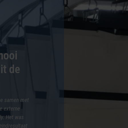
mooi
it de
 we samen met
ze externe
ly. Het was
eindresultaat