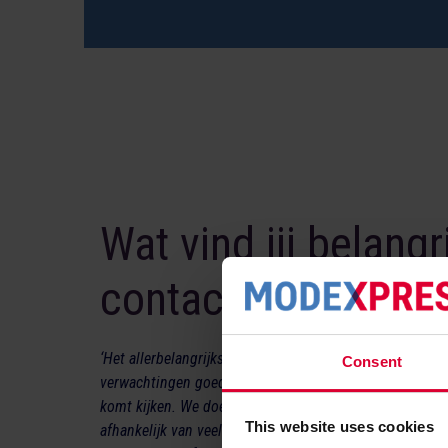
Wat vind jij belangri
contact met klante
‘Het allerbelangrijkste voor mij is dat we als Modexpr
Consent
verwachtingen goed managen. Het onboardingproces is 
komt kijken. We doen dat graag in één keer heel goed. 
This website uses cookies
afhankelijk van veel factoren en input. Zo werk ik, naas