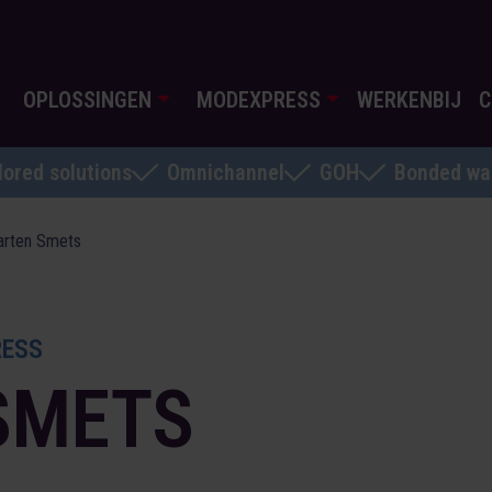
OPLOSSINGEN
MODEXPRESS
WERKENBIJ
C
lored solutions
Omnichannel
GOH
Bonded wa
arten Smets
RESS
SMETS