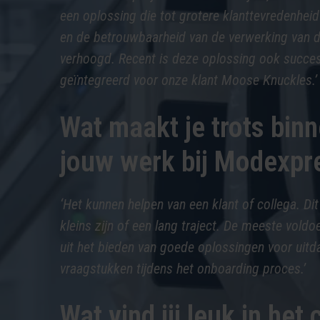
een oplossing die tot grotere klanttevredenheid
en de betrouwbaarheid van de verwerking van d
verhoogd. Recent is deze oplossing ook succe
geïntegreerd voor onze klant Moose Knuckles.’
Wat maakt je trots bin
jouw werk bij Modexpr
‘Het kunnen helpen van een klant of collega. Dit
kleins zijn of een lang traject. De meeste voldoe
uit het bieden van goede oplossingen voor uit
vraagstukken tijdens het onboarding proces.’
Wat vind jij leuk in het