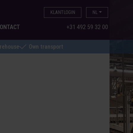
KLANTLOGIN
NL
ONTACT
+31 492 59 32 00
rehouse
Own transport