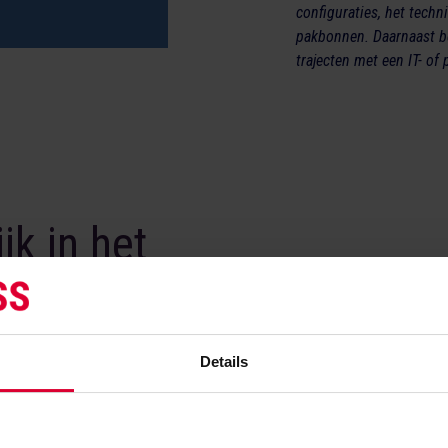
configuraties, het tech
pakbonnen. Daarnaast be
trajecten met een IT- of
jk in het
n?
ess afspraken nakomen én
Details
een proces waarbij veel
Maar het is ook
Wat ma
t de interne afdelingen